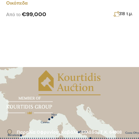
Οικόπεδα
€99,000
τ.μ.
318
Από το
Παραλία Οφρυνίου, Καβάλα, Ελλάδα, Τ.Κ. 64008