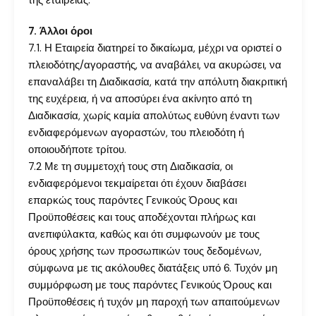
της εταιρείας.
7. Άλλοι όροι
7.1. Η Εταιρεία διατηρεί το δικαίωμα, μέχρι να οριστεί ο
πλειοδότης/αγοραστής, να αναβάλει, να ακυρώσει, να
επαναλάβει τη Διαδικασία, κατά την απόλυτη διακριτική
της ευχέρεια, ή να αποσύρει ένα ακίνητο από τη
Διαδικασία, χωρίς καμία απολύτως ευθύνη έναντι των
ενδιαφερόμενων αγοραστών, του πλειοδότη ή
οποιουδήποτε τρίτου.
7.2 Με τη συμμετοχή τους στη Διαδικασία, οι
ενδιαφερόμενοι τεκμαίρεται ότι έχουν διαβάσει
επαρκώς τους παρόντες Γενικούς Όρους και
Προϋποθέσεις και τους αποδέχονται πλήρως και
ανεπιφύλακτα, καθώς και ότι συμφωνούν με τους
όρους χρήσης των προσωπικών τους δεδομένων,
σύμφωνα με τις ακόλουθες διατάξεις υπό 6. Τυχόν μη
συμμόρφωση με τους παρόντες Γενικούς Όρους και
Προϋποθέσεις ή τυχόν μη παροχή των απαιτούμενων