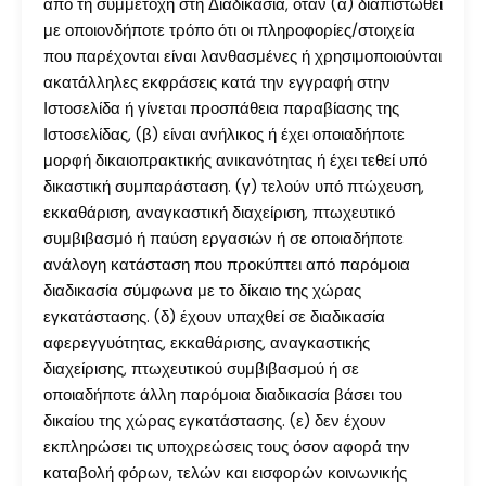
από τη συμμετοχή στη Διαδικασία, όταν (α) διαπιστωθεί
με οποιονδήποτε τρόπο ότι οι πληροφορίες/στοιχεία
που παρέχονται είναι λανθασμένες ή χρησιμοποιούνται
ακατάλληλες εκφράσεις κατά την εγγραφή στην
Ιστοσελίδα ή γίνεται προσπάθεια παραβίασης της
Ιστοσελίδας, (β) είναι ανήλικος ή έχει οποιαδήποτε
μορφή δικαιοπρακτικής ανικανότητας ή έχει τεθεί υπό
δικαστική συμπαράσταση. (γ) τελούν υπό πτώχευση,
εκκαθάριση, αναγκαστική διαχείριση, πτωχευτικό
συμβιβασμό ή παύση εργασιών ή σε οποιαδήποτε
ανάλογη κατάσταση που προκύπτει από παρόμοια
διαδικασία σύμφωνα με το δίκαιο της χώρας
εγκατάστασης. (δ) έχουν υπαχθεί σε διαδικασία
αφερεγγυότητας, εκκαθάρισης, αναγκαστικής
διαχείρισης, πτωχευτικού συμβιβασμού ή σε
οποιαδήποτε άλλη παρόμοια διαδικασία βάσει του
δικαίου της χώρας εγκατάστασης. (ε) δεν έχουν
εκπληρώσει τις υποχρεώσεις τους όσον αφορά την
καταβολή φόρων, τελών και εισφορών κοινωνικής