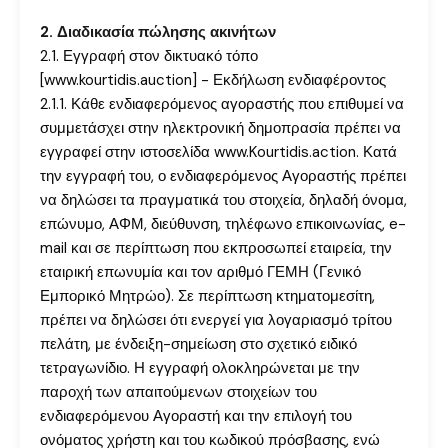
2. Διαδικασία πώλησης ακινήτων
2.1. Εγγραφή στον δικτυακό τόπο
[www.kourtidis.auction] - Εκδήλωση ενδιαφέροντος
2.1.1. Κάθε ενδιαφερόμενος αγοραστής που επιθυμεί να
συμμετάσχει στην ηλεκτρονική δημοπρασία πρέπει να
εγγραφεί στην ιστοσελίδα www.Kourtidis.action. Κατά
την εγγραφή του, ο ενδιαφερόμενος Αγοραστής πρέπει
να δηλώσει τα πραγματικά του στοιχεία, δηλαδή όνομα,
επώνυμο, ΑΦΜ, διεύθυνση, τηλέφωνο επικοινωνίας, e-
mail και σε περίπτωση που εκπροσωπεί εταιρεία, την
εταιρική επωνυμία και τον αριθμό ΓΕΜΗ (Γενικό
Εμπορικό Μητρώο). Σε περίπτωση κτηματομεσίτη,
πρέπει να δηλώσει ότι ενεργεί για λογαριασμό τρίτου
πελάτη, με ένδειξη-σημείωση στο σχετικό ειδικό
τετραγωνίδιο. Η εγγραφή ολοκληρώνεται με την
παροχή των απαιτούμενων στοιχείων του
ενδιαφερόμενου Αγοραστή και την επιλογή του
ονόματος χρήστη και του κωδικού πρόσβασης, ενώ