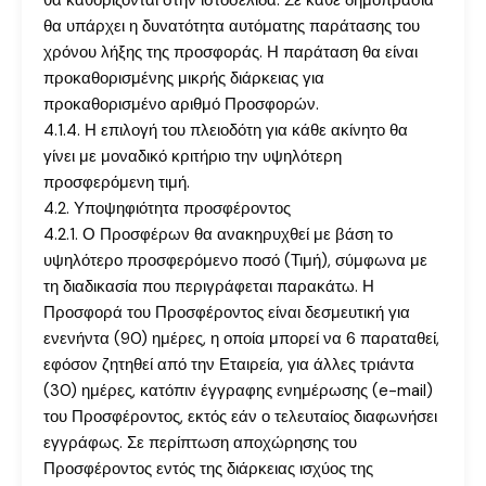
θα καθορίζονται στην ιστοσελίδα. Σε κάθε δημοπρασία
θα υπάρχει η δυνατότητα αυτόματης παράτασης του
χρόνου λήξης της προσφοράς. Η παράταση θα είναι
προκαθορισμένης μικρής διάρκειας για
προκαθορισμένο αριθμό Προσφορών.
4.1.4. Η επιλογή του πλειοδότη για κάθε ακίνητο θα
γίνει με μοναδικό κριτήριο την υψηλότερη
προσφερόμενη τιμή.
4.2. Υποψηφιότητα προσφέροντος
4.2.1. Ο Προσφέρων θα ανακηρυχθεί με βάση το
υψηλότερο προσφερόμενο ποσό (Τιμή), σύμφωνα με
τη διαδικασία που περιγράφεται παρακάτω. Η
Προσφορά του Προσφέροντος είναι δεσμευτική για
ενενήντα (90) ημέρες, η οποία μπορεί να 6 παραταθεί,
εφόσον ζητηθεί από την Εταιρεία, για άλλες τριάντα
(30) ημέρες, κατόπιν έγγραφης ενημέρωσης (e-mail)
του Προσφέροντος, εκτός εάν ο τελευταίος διαφωνήσει
εγγράφως. Σε περίπτωση αποχώρησης του
Προσφέροντος εντός της διάρκειας ισχύος της