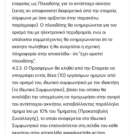
εταιρείας ως Πλειοδότης για το αντίστοιχο ακίνητο
(εκτός αν αποφασιστεί διαφορετικά από την εταιρεία,
σύμφωνα με όσα ορίζονται στην παρακάτω
παράγραφο). Ο πλειοδότης θα ενημερώνεται για τον
ορισμό του με ηλεκτρονικό ταχυδρομείο, ενώ οι
υπόλοιποι συμμετέχοντες θα ενημερώνονται ότι το
ακίνητο πωλήθηκε ή θα αναρτάται η σχετική
πληροφορία στην ιστοσελίδα- ότι "έχει οριστεί
πλειοδότης".
4.2.3. Ο Προσφέρων θα κληθεί από την Εταιρεία να
υπογράψει εντός δέκα (10) εργάσιμων ημερών από
τον ορισμό του, ιδιωτικό συμφωνητικό με τον ιδιοκτήτη
(το Ιδιωτικό Συμφωνητικό), βάσει του οποίου θα
αναλάβει την υποχρέωση να προχωρήσει στην αγορά
του αντίστοιχου ακινήτου, καταβάλλοντας παράλληλα
τίμημα ίσο με 10% του Τιμήματος (Προκαταβολή
Συναλλαγής), το οποίο αναφέρεται στο Ιδιωτικό
Συμφωνητικό που επισυνάπτεται στη σελίδα του κάθε
ακινήτου στην ιστοσελίδα www.kourtidis.action.