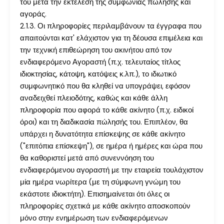
του μετά την εκτέλεση της συμφωνίας πώλησης και
αγοράς.
2.1.3. Οι πληροφορίες περιλαμβάνουν τα έγγραφα που
απαιτούνται κατ' ελάχιστον για τη δέουσα επιμέλεια και
την τεχνική επιθεώρηση του ακινήτου από τον
ενδιαφερόμενο Αγοραστή (π.χ. τελευταίος τίτλος
ιδιοκτησίας, κάτοψη, κατόψεις κ.λπ.), το ιδιωτικό
συμφωνητικό που θα κληθεί να υπογράψει, εφόσον
αναδειχθεί πλειοδότης, καθώς και κάθε άλλη
πληροφορία που αφορά το κάθε ακίνητο (π.χ. ειδικοί
όροι) και τη διαδικασία πώλησής του. Επιπλέον, θα
υπάρχει η δυνατότητα επίσκεψης σε κάθε ακίνητο
("επιτόπια επίσκεψη"), σε ημέρα ή ημέρες και ώρα που
θα καθοριστεί μετά από συνεννόηση του
ενδιαφερόμενου αγοραστή με την εταιρεία τουλάχιστον
μία ημέρα νωρίτερα (με τη σύμφωνη γνώμη του
εκάστοτε ιδιοκτήτη). Επισημαίνεται ότι όλες οι
πληροφορίες σχετικά με κάθε ακίνητο αποσκοπούν
μόνο στην ενημέρωση των ενδιαφερόμενων