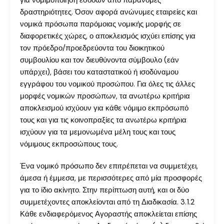
για νομιμοποίηση εσόδων από παράνομες
δραστηριότητες. Όσον αφορά ανώνυμες εταιρείες και
νομικά πρόσωπα παρόμοιας νομικής μορφής σε
διαφορετικές χώρες, ο αποκλεισμός ισχύει επίσης για
τον πρόεδρο/προεδρεύοντα του διοικητικού
συμβουλίου και τον διευθύνοντα σύμβουλο (εάν
υπάρχει), βάσει του καταστατικού ή ισοδύναμου
εγγράφου του νομικού προσώπου. Για όλες τις άλλες
μορφές νομικών προσώπων, τα ανωτέρω κριτήρια
αποκλεισμού ισχύουν για κάθε νόμιμο εκπρόσωπό
τους και για τις κοινοπραξίες τα ανωτέρω κριτήρια
ισχύουν για τα μεμονωμένα μέλη τους και τους
νόμιμους εκπροσώπους τους.
Ένα νομικό πρόσωπο δεν επιτρέπεται να συμμετέχει,
άμεσα ή έμμεσα, με περισσότερες από μία προσφορές
για το ίδιο ακίνητο. Στην περίπτωση αυτή, και οι δύο
συμμετέχοντες αποκλείονται από τη Διαδικασία. 3.1.2
Κάθε ενδιαφερόμενος Αγοραστής αποκλείεται επίσης