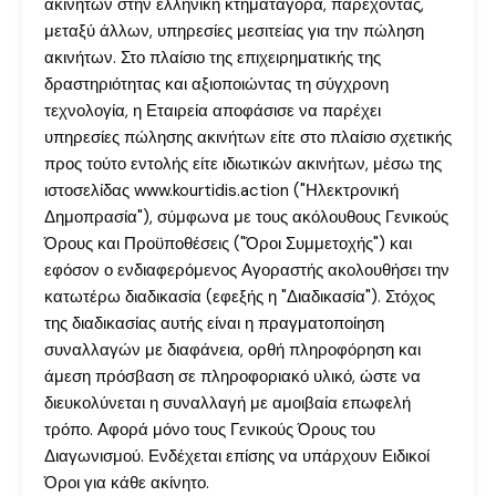
ακινήτων στην ελληνική κτηματαγορά, παρέχοντας,
μεταξύ άλλων, υπηρεσίες μεσιτείας για την πώληση
ακινήτων. Στο πλαίσιο της επιχειρηματικής της
δραστηριότητας και αξιοποιώντας τη σύγχρονη
τεχνολογία, η Εταιρεία αποφάσισε να παρέχει
υπηρεσίες πώλησης ακινήτων είτε στο πλαίσιο σχετικής
προς τούτο εντολής είτε ιδιωτικών ακινήτων, μέσω της
ιστοσελίδας www.kourtidis.action ("Ηλεκτρονική
Δημοπρασία"), σύμφωνα με τους ακόλουθους Γενικούς
Όρους και Προϋποθέσεις ("Όροι Συμμετοχής") και
εφόσον ο ενδιαφερόμενος Αγοραστής ακολουθήσει την
κατωτέρω διαδικασία (εφεξής η "Διαδικασία"). Στόχος
της διαδικασίας αυτής είναι η πραγματοποίηση
συναλλαγών με διαφάνεια, ορθή πληροφόρηση και
άμεση πρόσβαση σε πληροφοριακό υλικό, ώστε να
διευκολύνεται η συναλλαγή με αμοιβαία επωφελή
τρόπο. Αφορά μόνο τους Γενικούς Όρους του
Διαγωνισμού. Ενδέχεται επίσης να υπάρχουν Ειδικοί
Όροι για κάθε ακίνητο.