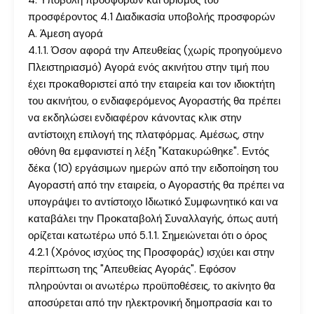
4. Υποβολή προσφορών και ορισμός του
προσφέροντος 4.1 Διαδικασία υποβολής προσφορών
Α. Άμεση αγορά
4.1.1. Όσον αφορά την Απευθείας (χωρίς προηγούμενο
Πλειστηριασμό) Αγορά ενός ακινήτου στην τιμή που
έχει προκαθοριστεί από την εταιρεία και τον ιδιοκτήτη
του ακινήτου, ο ενδιαφερόμενος Αγοραστής θα πρέπει
να εκδηλώσει ενδιαφέρον κάνοντας κλικ στην
αντίστοιχη επιλογή της πλατφόρμας. Αμέσως, στην
οθόνη θα εμφανιστεί η λέξη "Κατακυρώθηκε". Εντός
δέκα (10) εργάσιμων ημερών από την ειδοποίηση του
Αγοραστή από την εταιρεία, ο Αγοραστής θα πρέπει να
υπογράψει το αντίστοιχο Ιδιωτικό Συμφωνητικό και να
καταβάλει την Προκαταβολή Συναλλαγής, όπως αυτή
ορίζεται κατωτέρω υπό 5.1.1. Σημειώνεται ότι ο όρος
4.2.1 (Χρόνος ισχύος της Προσφοράς) ισχύει και στην
περίπτωση της "Απευθείας Αγοράς". Εφόσον
πληρούνται οι ανωτέρω προϋποθέσεις, το ακίνητο θα
αποσύρεται από την ηλεκτρονική δημοπρασία και το