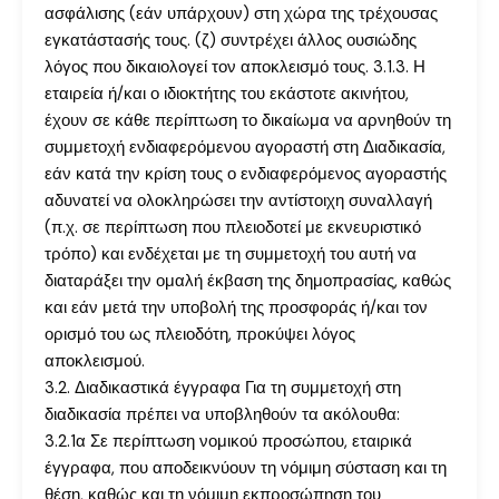
ασφάλισης (εάν υπάρχουν) στη χώρα της τρέχουσας
εγκατάστασής τους. (ζ) συντρέχει άλλος ουσιώδης
λόγος που δικαιολογεί τον αποκλεισμό τους. 3.1.3. Η
εταιρεία ή/και ο ιδιοκτήτης του εκάστοτε ακινήτου,
έχουν σε κάθε περίπτωση το δικαίωμα να αρνηθούν τη
συμμετοχή ενδιαφερόμενου αγοραστή στη Διαδικασία,
εάν κατά την κρίση τους ο ενδιαφερόμενος αγοραστής
αδυνατεί να ολοκληρώσει την αντίστοιχη συναλλαγή
(π.χ. σε περίπτωση που πλειοδοτεί με εκνευριστικό
τρόπο) και ενδέχεται με τη συμμετοχή του αυτή να
διαταράξει την ομαλή έκβαση της δημοπρασίας, καθώς
και εάν μετά την υποβολή της προσφοράς ή/και τον
ορισμό του ως πλειοδότη, προκύψει λόγος
αποκλεισμού.
3.2. Διαδικαστικά έγγραφα Για τη συμμετοχή στη
διαδικασία πρέπει να υποβληθούν τα ακόλουθα:
3.2.1α Σε περίπτωση νομικού προσώπου, εταιρικά
έγγραφα, που αποδεικνύουν τη νόμιμη σύσταση και τη
θέση, καθώς και τη νόμιμη εκπροσώπηση του