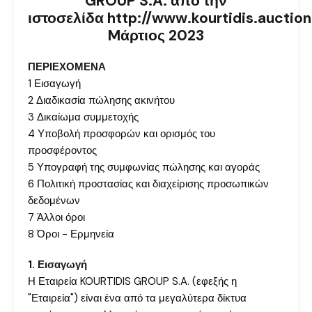
GROUP S.A. από την
ιστοσελίδα
http://www.kourtidis.auction
Mάρτιος 2023
ΠΕΡΙΕΧΟΜΕΝΑ
1 Εισαγωγή
2 Διαδικασία πώλησης ακινήτου
3 Δικαίωμα συμμετοχής
4 Υποβολή προσφορών και ορισμός του
προσφέροντος
5 Υπογραφή της συμφωνίας πώλησης και αγοράς
6 Πολιτική προστασίας και διαχείρισης προσωπικών
δεδομένων
7 Άλλοι όροι
8 Όροι - Ερμηνεία
1. Εισαγωγή
Η Εταιρεία KOURTIDIS GROUP S.A. (εφεξής η
"Εταιρεία") είναι ένα από τα μεγαλύτερα δίκτυα