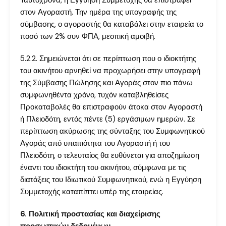
Ταυτόχρονα, η Εγγύηση Συμμετοχής θα επιστραφεί
στον Αγοραστή. Την ημέρα της υπογραφής της
σύμβασης, ο αγοραστής θα καταβάλει στην εταιρεία το
ποσό των 2% συν ΦΠΑ, μεσιτική αμοιβή.
5.2.2. Σημειώνεται ότι σε περίπτωση που ο ιδιοκτήτης
του ακινήτου αρνηθεί να προχωρήσει στην υπογραφή
της Σύμβασης Πώλησης και Αγοράς στον πιο πάνω
συμφωνηθέντα χρόνο, τυχόν καταβληθείσες
Προκαταβολές θα επιστραφούν άτοκα στον Αγοραστή
ή Πλειοδότη, εντός πέντε (5) εργάσιμων ημερών. Σε
περίπτωση ακύρωσης της σύνταξης του Συμφωνητικού
Αγοράς από υπαιτιότητα του Αγοραστή ή του
Πλειοδότη, ο τελευταίος θα ευθύνεται για αποζημίωση
έναντι του ιδιοκτήτη του ακινήτου, σύμφωνα με τις
διατάξεις του Ιδιωτικού Συμφωνητικού, ενώ η Εγγύηση
Συμμετοχής καταπίπτει υπέρ της εταιρείας.
6. Πολιτική προστασίας και διαχείρισης