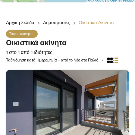
Φυλλάδιο
| ©
OpenStreetMap
Αρχική Σελίδα
Δημοπρασίες
Οικιστικά Ακίνητα
Τύπος ακινήτου
Οικιστικά ακίνητα
1
στο
1
από
1
ιδιότητες
Ταξινόμηση κατά:
Ημερομηνία - από το Νέο στο Παλιό