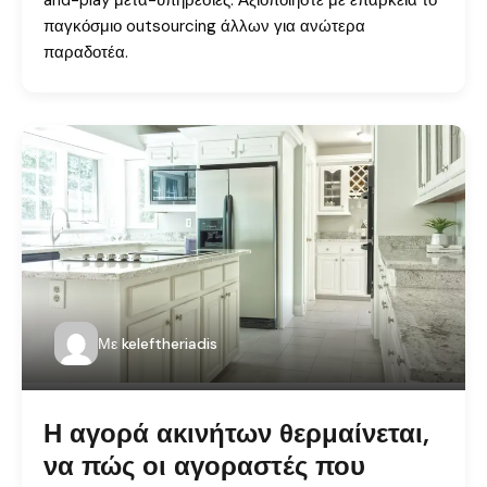
and-play μετα-υπηρεσίες. Αξιοποιήστε με επάρκεια το
παγκόσμιο outsourcing άλλων για ανώτερα
παραδοτέα.
Με
keleftheriadis
Η αγορά ακινήτων θερμαίνεται,
να πώς οι αγοραστές που